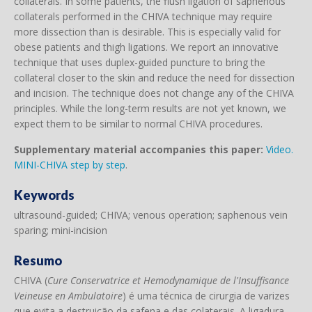
collaterals. In some patients, the flush ligation of saphenous
collaterals performed in the CHIVA technique may require
more dissection than is desirable. This is especially valid for
obese patients and thigh ligations. We report an innovative
technique that uses duplex-guided puncture to bring the
collateral closer to the skin and reduce the need for dissection
and incision. The technique does not change any of the CHIVA
principles. While the long-term results are not yet known, we
expect them to be similar to normal CHIVA procedures.
Supplementary material accompanies this paper:
Video.
MINI-CHIVA step by step
.
Keywords
ultrasound-guided; CHIVA; venous operation; saphenous vein
sparing; mini-incision
Resumo
CHIVA (
Cure Conservatrice et Hemodynamique de l'Insuffisance
Veineuse en Ambulatoire
) é uma técnica de cirurgia de varizes
que evita a destruição da safena e das colaterais. A ligadura