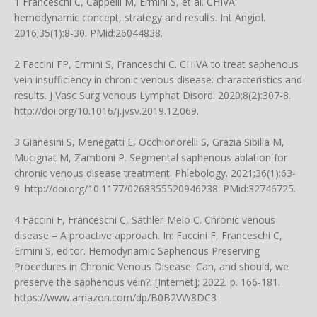
1 Franceschi C, Cappelli M, Ermini S, et al. CHIVA:
hemodynamic concept, strategy and results. Int Angiol.
2016;35(1):8-30. PMid:26044838.
2 Faccini FP, Ermini S, Franceschi C. CHIVA to treat saphenous
vein insufficiency in chronic venous disease: characteristics and
results. J Vasc Surg Venous Lymphat Disord. 2020;8(2):307-8.
http://doi.org/10.1016/j.jvsv.2019.12.069
.
3 Gianesini S, Menegatti E, Occhionorelli S, Grazia Sibilla M,
Mucignat M, Zamboni P. Segmental saphenous ablation for
chronic venous disease treatment. Phlebology. 2021;36(1):63-
9.
http://doi.org/10.1177/0268355520946238
. PMid:32746725.
4 Faccini F, Franceschi C, Sathler-Melo C. Chronic venous
disease – A proactive approach. In: Faccini F, Franceschi C,
Ermini S, editor. Hemodynamic Saphenous Preserving
Procedures in Chronic Venous Disease: Can, and should, we
preserve the saphenous vein?. [Internet]; 2022. p. 166-181.
https://www.amazon.com/dp/B0B2VW8DC3