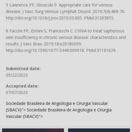
5 Lawrence PF, Gloviczki P. Appropriate care for venous
disease. J Vasc Surg Venous Lymphat Disord. 2019;7(4):469-70.
http://doi.org/10.1016/j.jvsv.2019.03.005
. PMid:31203855.
6 Faccini FP, Ermini S, Franceschi C. CHIVA to treat saphenous
vein insufficiency in chronic venous disease: characteristics and
results. J Vasc Bras. 2019;18:e20180099.
http://doi.org/10.1590/1677-5449.009918
. PMid:31191629.
Submitted date:
05/22/2023
Accepted date:
07/07/2023
Sociedade Brasileira de Angiologia e Cirurgia Vascular
(SBACV)">
Sociedade Brasileira de Angiologia e Cirurgia
Vascular (SBACV)">