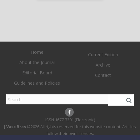
Home
Current Edition
About the Journal
Archive
Editorial Board
Contact
Guidelines and Policies
1677-7301 (Electronic)
J Vasc Bras
©2026 All rights reserved for this website content. Articles
follow their own licenses.