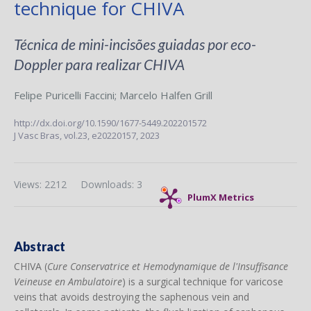
technique for CHIVA
Técnica de mini-incisões guiadas por eco-
Doppler para realizar CHIVA
Felipe Puricelli Faccini
;
Marcelo Halfen Grill
http://dx.doi.org/10.1590/1677-5449.202201572
J Vasc Bras,
vol.23,
e20220157, 2023
Views: 2212
Downloads: 3
PlumX Metrics
Abstract
CHIVA (
Cure Conservatrice et Hemodynamique de l'Insuffisance
Veineuse en Ambulatoire
) is a surgical technique for varicose
veins that avoids destroying the saphenous vein and