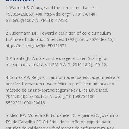
1 Warren KS. Change and the curriculum. Lancet.
1993;342(8869):488.
http://doi.org/10.1016/0140-
6736(93)91607-N
. PMid:8102438.
2 Sudermann DP. Toward a definition of core curriculum.
Institute of Education Sciences; 1992 [citado 2024 dez 15].
https://eric.ed.gov/?id=ED351951
3 Pimentel JL. A note on the usage of Likert Scaling for
research data analysis. USM R & D. 2010;18(2):109-12.
4 Gomes AP, Rego S. Transformação da educação médica: é
possível formar um novo médico a partir de mudanças no
método de ensino-aprendizagem? Rev Bras Educ Med.
2011;35(4):557-66.
http://doi.org/10.1590/S0100-
55022011000400016
.
5 Melo RP, Moreira RP, Fontenele FC, Aguiar ASC, Joventino
ES, de Carvalho EC. Critérios de seleção de experts para
estudos de validação de fenômenos de enfermagem. Rev