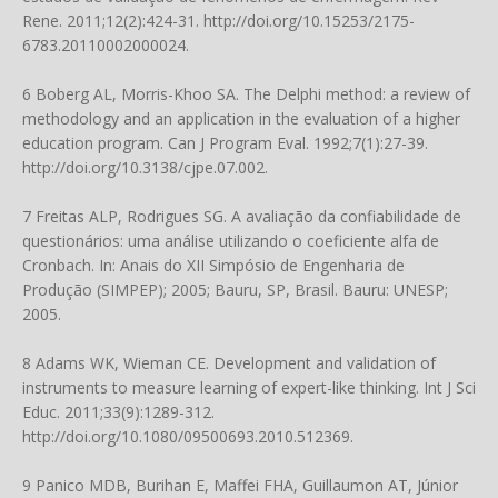
Rene. 2011;12(2):424-31.
http://doi.org/10.15253/2175-
6783.20110002000024
.
6 Boberg AL, Morris-Khoo SA. The Delphi method: a review of
methodology and an application in the evaluation of a higher
education program. Can J Program Eval. 1992;7(1):27-39.
http://doi.org/10.3138/cjpe.07.002
.
7 Freitas ALP, Rodrigues SG. A avaliação da confiabilidade de
questionários: uma análise utilizando o coeficiente alfa de
Cronbach. In: Anais do XII Simpósio de Engenharia de
Produção (SIMPEP); 2005; Bauru, SP, Brasil. Bauru: UNESP;
2005.
8 Adams WK, Wieman CE. Development and validation of
instruments to measure learning of expert-like thinking. Int J Sci
Educ. 2011;33(9):1289-312.
http://doi.org/10.1080/09500693.2010.512369
.
9 Panico MDB, Burihan E, Maffei FHA, Guillaumon AT, Júnior