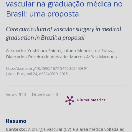
vascular na graduação médica no
Brasil: uma proposta
Core curriculum of vascular surgery in medical
graduation in Brazil: a proposal
Alexandre Yoshiharu Shiomi
;
Juliano Mendes de Souza
;
Diancarlos Pereira de Andrade
;
Marcos Arêas Marques
http://dx.doi.org/10.1590/1677-5449.202400391
J Vasc Bras,
vol.24,
e20240039, 2025
Views: 920
Downloads: 0
PlumX Metrics
Resumo
Contexto:
A cirurgia vascular (CV) é a área médica voltada ao