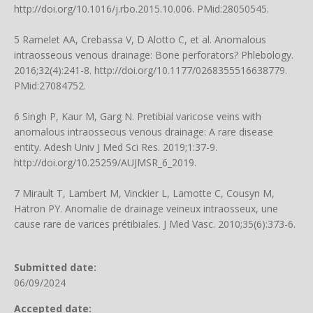
http://doi.org/10.1016/j.rbo.2015.10.006
. PMid:28050545.
5 Ramelet AA, Crebassa V, D Alotto C, et al. Anomalous
intraosseous venous drainage: Bone perforators? Phlebology.
2016;32(4):241-8.
http://doi.org/10.1177/0268355516638779
.
PMid:27084752.
6 Singh P, Kaur M, Garg N. Pretibial varicose veins with
anomalous intraosseous venous drainage: A rare disease
entity. Adesh Univ J Med Sci Res. 2019;1:37-9.
http://doi.org/10.25259/AUJMSR_6_2019
.
7 Mirault T, Lambert M, Vinckier L, Lamotte C, Cousyn M,
Hatron PY. Anomalie de drainage veineux intraosseux, une
cause rare de varices prétibiales. J Med Vasc. 2010;35(6):373-6.
Submitted date:
06/09/2024
Accepted date: