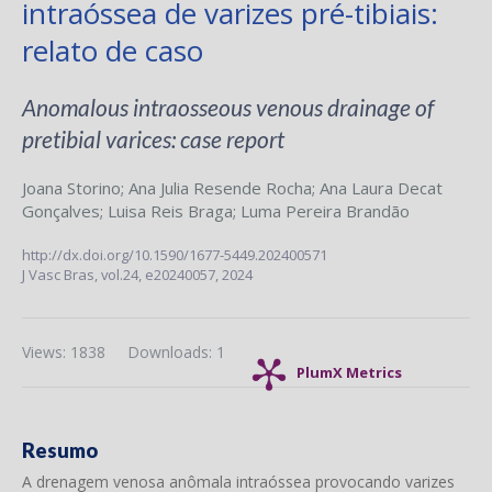
intraóssea de varizes pré-tibiais:
relato de caso
Anomalous intraosseous venous drainage of
pretibial varices: case report
Joana Storino
;
Ana Julia Resende Rocha
;
Ana Laura Decat
Gonçalves
;
Luisa Reis Braga
;
Luma Pereira Brandão
http://dx.doi.org/10.1590/1677-5449.202400571
J Vasc Bras,
vol.24,
e20240057, 2024
Views: 1838
Downloads: 1
PlumX Metrics
Resumo
A drenagem venosa anômala intraóssea provocando varizes