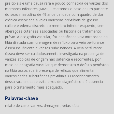
pré-tibiais é uma causa rara e pouco conhecida de varizes dos
membros inferiores (MMII). Relatamos o caso de um paciente
do sexo masculino de 49 anos de idade com quadro de dor
crônica associada a veias varicosas pré-tibiais de grosso
calibre e edema discreto do membro inferior esquerdo, sem
alterações cutâneas associadas ou história de tratamento
prévio. À ecografia vascular, foi identificada veia intraóssea da
tíbia dilatada com drenagem de refluxo para veia perfurante
óssea insuficiente e varizes subcutâneas. A veia perfurante
óssea deve ser cuidadosamente investigada na presença de
varizes atípicas de origem não safênica e recorrentes, por
meio da ecografia vascular que demonstra o defeito periósteo
na tíbia associada à presença de refluxo que alimenta
varicosidades subcutâneas pré-tibiais. O reconhecimento
dessa rara entidade evita erros de diagnóstico e é essencial
para o tratamento mais adequado.
Palavras-chave
relato de caso; varizes; drenagem; veias; tíbia