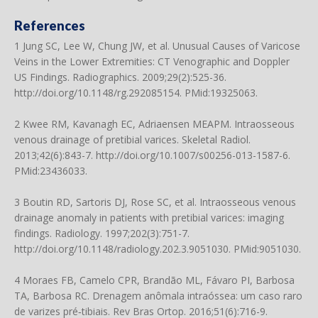
References
1 Jung SC, Lee W, Chung JW, et al. Unusual Causes of Varicose
Veins in the Lower Extremities: CT Venographic and Doppler
US Findings. Radiographics. 2009;29(2):525-36.
http://doi.org/10.1148/rg.292085154
. PMid:19325063.
2 Kwee RM, Kavanagh EC, Adriaensen MEAPM. Intraosseous
venous drainage of pretibial varices. Skeletal Radiol.
2013;42(6):843-7.
http://doi.org/10.1007/s00256-013-1587-6
.
PMid:23436033.
3 Boutin RD, Sartoris DJ, Rose SC, et al. Intraosseous venous
drainage anomaly in patients with pretibial varices: imaging
findings. Radiology. 1997;202(3):751-7.
http://doi.org/10.1148/radiology.202.3.9051030
. PMid:9051030.
4 Moraes FB, Camelo CPR, Brandão ML, Fávaro PI, Barbosa
TA, Barbosa RC. Drenagem anômala intraóssea: um caso raro
de varizes pré‐tibiais. Rev Bras Ortop. 2016;51(6):716-9.