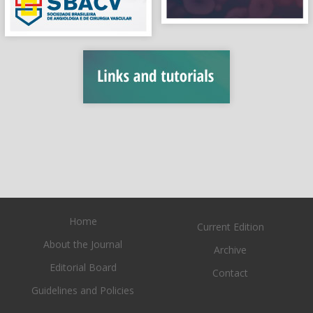
Home
Current Edition
About the Journal
Archive
Editorial Board
Contact
Guidelines and Policies