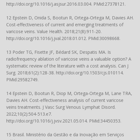
http://doi.org/10.1016/j.asjsur.2016.03.004
. PMid:27378121.
12 Epstein D, Onida S, Bootun R, Ortega-Ortega M, Davies AH.
Cost-effectiveness of current and emerging treatments of
varicose veins. Value Health. 2018;21(8):911-20.
http://doi.org/10.1016/j.jval.2018.01.012
. PMid:30098668.
13 Poder TG, Fisette JF, Bédard SK, Despatis MA. Is
radiofrequency ablation of varicose veins a valuable option? A
systematic review of the literature with a cost analysis. Can J
Surg. 2018;61(2):128-38.
http://doi.org/10.1503/cjs.010114
.
PMid:29582749.
14 Epstein D, Bootun R, Diop M, Ortega-Ortega M, Lane TRA,
Davies AH. Cost-effectiveness analysis of current varicose
veins treatments. J Vasc Surg Venous Lymphat Disord.
2022;10(2):504-513.e7.
http://doi.org/10.1016/j.jvsv.2021.05.014
. PMid:34450353.
15 Brasil. Ministério da Gestão e da Inovação em Serviços