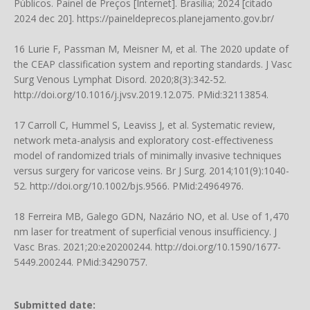
Públicos. Painel de Preços [Internet]. Brasília; 2024 [citado
2024 dec 20].
https://paineldeprecos.planejamento.gov.br/
16 Lurie F, Passman M, Meisner M, et al. The 2020 update of
the CEAP classification system and reporting standards. J Vasc
Surg Venous Lymphat Disord. 2020;8(3):342-52.
http://doi.org/10.1016/j.jvsv.2019.12.075
. PMid:32113854.
17 Carroll C, Hummel S, Leaviss J, et al. Systematic review,
network meta-analysis and exploratory cost-effectiveness
model of randomized trials of minimally invasive techniques
versus surgery for varicose veins. Br J Surg. 2014;101(9):1040-
52.
http://doi.org/10.1002/bjs.9566
. PMid:24964976.
18 Ferreira MB, Galego GDN, Nazário NO, et al. Use of 1,470
nm laser for treatment of superficial venous insufficiency. J
Vasc Bras. 2021;20:e20200244.
http://doi.org/10.1590/1677-
5449.200244
. PMid:34290757.
Submitted date: