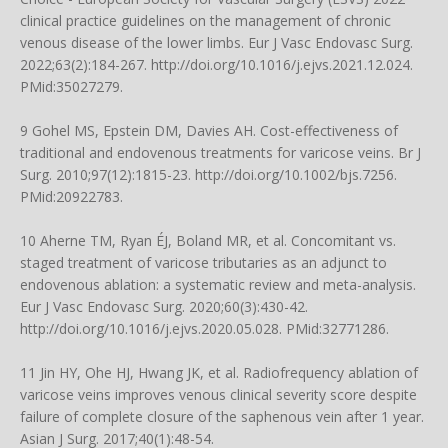
clinical practice guidelines on the management of chronic
venous disease of the lower limbs. Eur J Vasc Endovasc Surg.
2022;63(2):184-267.
http://doi.org/10.1016/j.ejvs.2021.12.024
.
PMid:35027279.
9 Gohel MS, Epstein DM, Davies AH. Cost-effectiveness of
traditional and endovenous treatments for varicose veins. Br J
Surg. 2010;97(12):1815-23.
http://doi.org/10.1002/bjs.7256
.
PMid:20922783.
10 Aherne TM, Ryan ÉJ, Boland MR, et al. Concomitant vs.
staged treatment of varicose tributaries as an adjunct to
endovenous ablation: a systematic review and meta-analysis.
Eur J Vasc Endovasc Surg. 2020;60(3):430-42.
http://doi.org/10.1016/j.ejvs.2020.05.028
. PMid:32771286.
11 Jin HY, Ohe HJ, Hwang JK, et al. Radiofrequency ablation of
varicose veins improves venous clinical severity score despite
failure of complete closure of the saphenous vein after 1 year.
Asian J Surg. 2017;40(1):48-54.