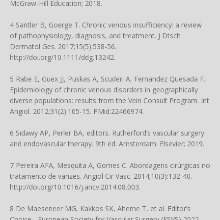
McGraw-Hill Education; 2018.
4 Santler B, Goerge T. Chronic venous insufficiency: a review
of pathophysiology, diagnosis, and treatment. J Dtsch
Dermatol Ges. 2017;15(5):538-56.
http://doi.org/10.1111/ddg.13242
.
5 Rabe E, Guex JJ, Puskas A, Scuderi A, Fernandez Quesada F.
Epidemiology of chronic venous disorders in geographically
diverse populations: results from the Vein Consult Program. Int
Angiol. 2012;31(2):105-15. PMid:22466974.
6 Sidawy AP, Perler BA, editors. Rutherford’s vascular surgery
and endovascular therapy. 9th ed. Amsterdam: Elsevier; 2019.
7 Pereira AFA, Mesquita A, Gomes C. Abordagens cirúrgicas no
tratamento de varizes. Angiol Cir Vasc. 2014;10(3):132-40.
http://doi.org/10.1016/j.ancv.2014.08.003
.
8 De Maeseneer MG, Kakkos SK, Aherne T, et al. Editor’s
Choice - European Society for Vascular Surgery (ESVS) 2022