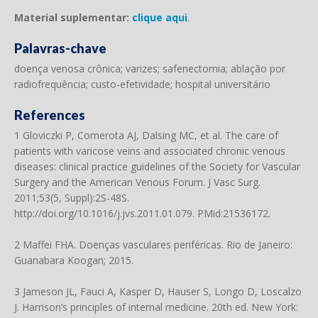
Material suplementar:
clique aqui
.
Palavras-chave
doença venosa crônica; varizes; safenectomia; ablação por
radiofrequência; custo-efetividade; hospital universitário
References
1 Gloviczki P, Comerota AJ, Dalsing MC, et al. The care of
patients with varicose veins and associated chronic venous
diseases: clinical practice guidelines of the Society for Vascular
Surgery and the American Venous Forum. J Vasc Surg.
2011;53(5, Suppl):2S-48S.
http://doi.org/10.1016/j.jvs.2011.01.079
. PMid:21536172.
2 Maffei FHA. Doenças vasculares periféricas. Rio de Janeiro:
Guanabara Koogan; 2015.
3 Jameson JL, Fauci A, Kasper D, Hauser S, Longo D, Loscalzo
J. Harrison’s principles of internal medicine. 20th ed. New York: