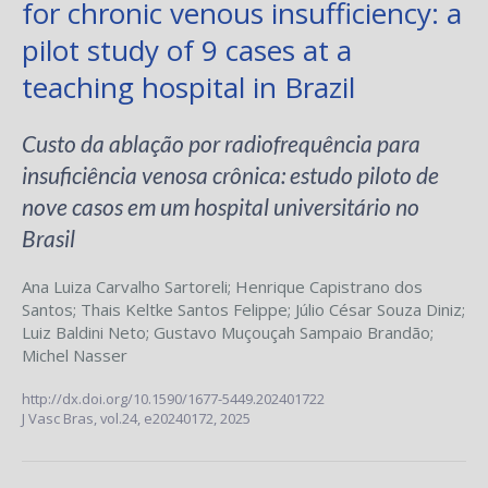
for chronic venous insufficiency: a
pilot study of 9 cases at a
teaching hospital in Brazil
Custo da ablação por radiofrequência para
insuficiência venosa crônica: estudo piloto de
nove casos em um hospital universitário no
Brasil
Ana Luiza Carvalho Sartoreli
;
Henrique Capistrano dos
Santos
;
Thais Keltke Santos Felippe
;
Júlio César Souza Diniz
;
Luiz Baldini Neto
;
Gustavo Muçouçah Sampaio Brandão
;
Michel Nasser
http://dx.doi.org/10.1590/1677-5449.202401722
J Vasc Bras,
vol.24,
e20240172, 2025