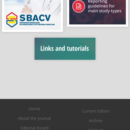
Home
Current Edition
About the Journal
Archive
Editorial Board