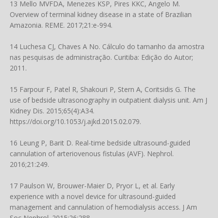
13 Mello MVFDA, Menezes KSP, Pires KKC, Angelo M.
Overview of terminal kidney disease in a state of Brazilian
Amazonia. REME. 2017;21:e-994.
14 Luchesa CJ, Chaves A No. Cálculo do tamanho da amostra
nas pesquisas de administração. Curitiba: Edição do Autor;
2011.
15 Farpour F, Patel R, Shakouri P, Stern A, Coritsidis G. The
use of bedside ultrasonography in outpatient dialysis unit. Am J
Kidney Dis. 2015;65(4):A34.
https://doi.org/10.1053/j.ajkd.2015.02.079
.
16 Leung P, Barit D. Real-time bedside ultrasound-guided
cannulation of arteriovenous fistulas (AVF). Nephrol.
2016;21:249.
17 Paulson W, Brouwer-Maier D, Pryor L, et al. Early
experience with a novel device for ultrasound-guided
management and cannulation of hemodialysis access. J Am
Soc Nephrol. 2015;26:288.