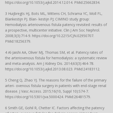
https://doi.org/10.1053/j.ajkd.2014.12.014
. PMid:25662834.
3 Huijbregts HJ, Bots ML, Wittens CH, Schrama YC, Moll FL,
Blankestijn PJ. Blan- kestijn PJ; CIMINO study group:
Hemodialysis arteriovenous fistula patency revisited: results of
a prospective, multicenter initiative. Clin J Am Soc Nephrol.
2008;3(3):714-9.
https://doi.org/10.2215/CJN.02950707
.
PMid:18256379.
4 Al-Jaishi AA, Oliver MJ, Thomas SM, et al. Patency rates of
the arteriovenous fistula for hemodialysis: a systematic review
and meta-analysis. Am J Kidney Dis. 2014;63(3):464-78.
https://doi.org/10.1053/j.ajkd.2013.08.023
. PMid:24183112.
5 Cheng Q, Zhao YJ. The reasons for the failure of the primary
arteri- ovenous fistula surgery in patients with end-stage renal
disease. J Vasc Access. 2015;16(10, Suppl 10):S74-7.
https://doi.org/10.5301/jva.5000424
. PMid:26481579.
6 Smith GE, Gohil R, Chetter IC. Factors affecting the patency