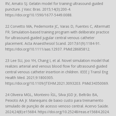
RV, Amato SJ. Gelatin model for training ultrasound-guided
puncture. J Vasc Bras. 2015;14(3):200-4.
https://doi.org/10.1590/1677-5449.0088
.
22 Corvetto MA, Pedemonte JC, Varas D, Fuentes C, Altermatt
FR. Simulation‐based training program with deliberate practice
for ultrasound‐guided jugular central venous catheter
placement. Acta Anaesthesiol Scand. 2017;61(9):1184-91.
https://doi.org/10.1111/aas.12937
. PMid:28685812.
23 Lee SU, Joo YH, Chang I, et al. Novel simulation model that
realizes arterial and venous blood flow for ultrasound-guided
central venous catheter insertion in children. IEEE J Transl Eng
Health Med. 2021;9:1800305.
https://doi.org/10.1109/JTEHM.2021.3093203
. PMid:34350069.
24 Oliveira MGL, Monteiro ÍGL, Silva JGD Jr, Beltrão BA,
Peixoto AA Jr. Manequins de baixo custo para treinamento
simulado de punção de acesso venoso central. Acervo Saúde.
2024;24(8):e15684.
https://doi.org/10.25248/reas.e15684.2024
.