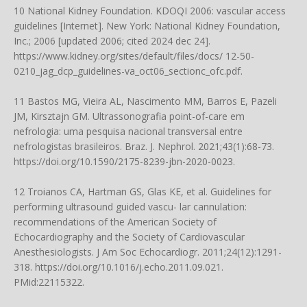
10 National Kidney Foundation. KDOQI 2006: vascular access
guidelines [Internet]. New York: National Kidney Foundation,
Inc.; 2006 [updated 2006; cited 2024 dec 24].
https://www.kidney.org/sites/default/files/docs/
12-50-
0210_jag_dcp_guidelines-va_oct06_sectionc_ofc.pdf.
11 Bastos MG, Vieira AL, Nascimento MM, Barros E, Pazeli
JM, Kirsztajn GM. Ultrassonografia point-of-care em
nefrologia: uma pesquisa nacional transversal entre
nefrologistas brasileiros. Braz. J. Nephrol. 2021;43(1):68-73.
https://doi.org/10.1590/2175-8239-jbn-2020-0023
.
12 Troianos CA, Hartman GS, Glas KE, et al. Guidelines for
performing ultrasound guided vascu- lar cannulation:
recommendations of the American Society of
Echocardiography and the Society of Cardiovascular
Anesthesiologists. J Am Soc Echocardiogr. 2011;24(12):1291-
318.
https://doi.org/10.1016/j.echo.2011.09.021
.
PMid:22115322.