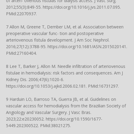
of arteri- ovenous fistulas for dialysis access. J Vasc Surg.
2012;55(3):849-55.
https://doi.org/10.1016/j.jvs.2011.07.095
.
PMid:22070937.
7 Allon M, Greene T, Dember LM, et al. Association between
preoperative vascular func- tion and postoperative
arteriovenous fistula development. J Am Soc Nephrol.
2016;27(12):3788-95.
https://doi.org/10.1681/ASN.2015020141
.
PMid:27160404.
8 Lee T, Barker J, Allon M. Needle infiltration of arteriovenous
fistulae in hemodialysis: risk factors and consequences. Am J
Kidney Dis. 2006;47(6):1020-6.
https://doi.org/10.1053/j.ajkd.2006.02.181
. PMid:16731297.
9 Harduin LO, Barroso TA, Guerra JB, et al. Guidelines on
vascular access for hemodialysis from the Brazilian Society of
Angiology and Vascular Surgery. J Vasc Bras.
2023;22:e20230052.
https://doi.org/10.1590/1677-
5449.202300522
. PMid:38021275.