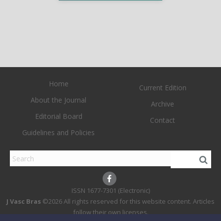
Home
Current Edition
About the Journal
Archive
Editorial Board
Contact
Guidelines and Policies
1677-7301 (Electronic)
J Vasc Bras
©2026 All rights reserved for this website content. Articles
follow their own licenses.