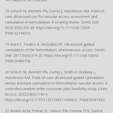
18 Schoch M, Bennett PN, Currey J, Hutchinson AM. Point‐of‐
care ultrasound use for vascular access assessment and
cannulation in hemodialysis: A scoping review. Semin Dial.
2020;33(5):355-68.
https://doi.org/10.1111/sdi.12909
.
PMid:32744355.
19 Ward F, Faratro R, McQuillan RF. Ultrasound-guided
cannulation of the hemodialysis arteriovenous access. Semin
Dial. 2017;30(4):319-25.
https://doi.org/10.1111/sdi.12603
.
PMid:28486776.
20 Schoch M, Bennett PN, Currey J, Smith V, Orellana L,
Hutchinson AM. Point-of-care ultrasound-guided cannulation
versus standard cannulation in hemodialysis vascular access: A
controlled random order crossover pilot feasibility study. J Vasc
Access. 2023;24(5):1140-9.
https://doi.org/10.1177/11297298211069821
. PMid:35081832.
21 Amato ACM, Freitas SL, Veloso PM, Correia TCV, Santos