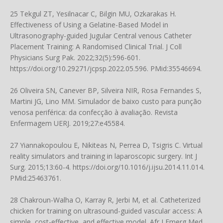
25 Tekgul ZT, Yesilnacar C, Bilgin MU, Ozkarakas H.
Effectiveness of Using a Gelatine-Based Model in
Ultrasonography-guided Jugular Central venous Catheter
Placement Training: A Randomised Clinical Trial. J Coll
Physicians Surg Pak. 2022;32(5):596-601.
https://doi.org/10.29271/jcpsp.2022.05.596
. PMid:35546694.
26 Oliveira SN, Canever BP, Silveira NIR, Rosa Fernandes S,
Martini JG, Lino MM. Simulador de baixo custo para punção
venosa periférica: da confecção à avaliação. Revista
Enfermagem UERJ. 2019;27:e45584.
27 Yiannakopoulou E, Nikiteas N, Perrea D, Tsigris C. Virtual
reality simulators and training in laparoscopic surgery. Int J
Surg. 2015;13:60-4.
https://doi.org/10.1016/j.ijsu.2014.11.014
.
PMid:25463761.
28 Chakroun-Walha O, Karray R, Jerbi M, et al. Catheterized
chicken for training on ultrasound-guided vascular access: A
simple, cost-effective, and effective model. Afr J Emerg Med.