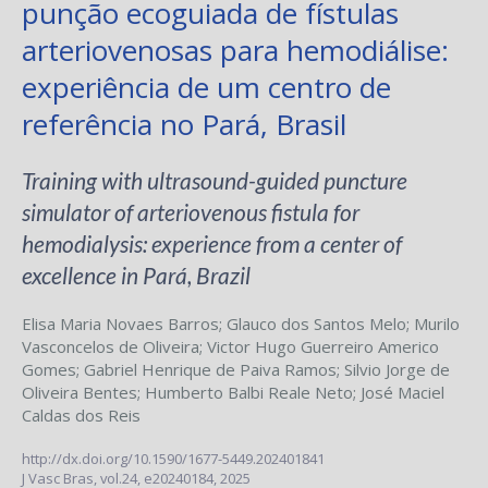
punção ecoguiada de fístulas
arteriovenosas para hemodiálise:
experiência de um centro de
referência no Pará, Brasil
Training with ultrasound-guided puncture
simulator of arteriovenous fistula for
hemodialysis: experience from a center of
excellence in Pará, Brazil
Elisa Maria Novaes Barros
;
Glauco dos Santos Melo
;
Murilo
Vasconcelos de Oliveira
;
Victor Hugo Guerreiro Americo
Gomes
;
Gabriel Henrique de Paiva Ramos
;
Silvio Jorge de
Oliveira Bentes
;
Humberto Balbi Reale Neto
;
José Maciel
Caldas dos Reis
http://dx.doi.org/10.1590/1677-5449.202401841
J Vasc Bras,
vol.24,
e20240184, 2025