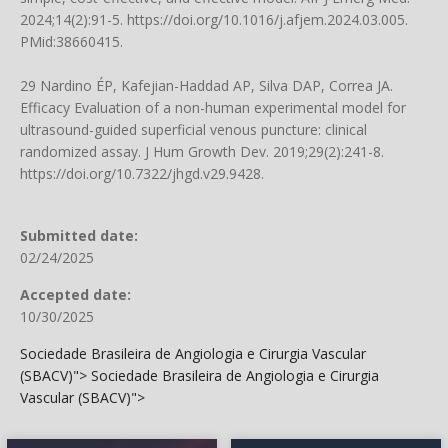
2024;14(2):91-5.
https://doi.org/10.1016/j.afjem.2024.03.005
.
PMid:38660415.
29 Nardino ÉP, Kafejian-Haddad AP, Silva DAP, Correa JA.
Efficacy Evaluation of a non-human experimental model for
ultrasound-guided superficial venous puncture: clinical
randomized assay. J Hum Growth Dev. 2019;29(2):241-8.
https://doi.org/10.7322/jhgd.v29.9428
.
Submitted date:
02/24/2025
Accepted date:
10/30/2025
Sociedade Brasileira de Angiologia e Cirurgia Vascular
(SBACV)">
Sociedade Brasileira de Angiologia e Cirurgia
Vascular (SBACV)">