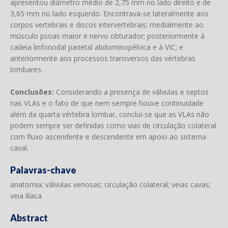
apresentou diâmetro médio de 2,75 mm no lado direito e de
3,65 mm no lado esquerdo. Encontrava-se lateralmente aos
corpos vertebrais e discos intervertebrais; medialmente ao
músculo psoas maior e nervo obturador; posteriormente à
cadeia linfonodal parietal abdominopélvica e à VIC; e
anteriormente aos processos transversos das vértebras
lombares.
Conclusões:
Considerando a presença de válvulas e septos
nas VLAs e o fato de que nem sempre houve continuidade
além da quarta vértebra lombar, conclui-se que as VLAs não
podem sempre ser definidas como vias de circulação colateral
com fluxo ascendente e descendente em apoio ao sistema
caval.
Palavras-chave
anatomia; válvulas venosas; circulação colateral; veias cavas;
veia ilíaca
Abstract