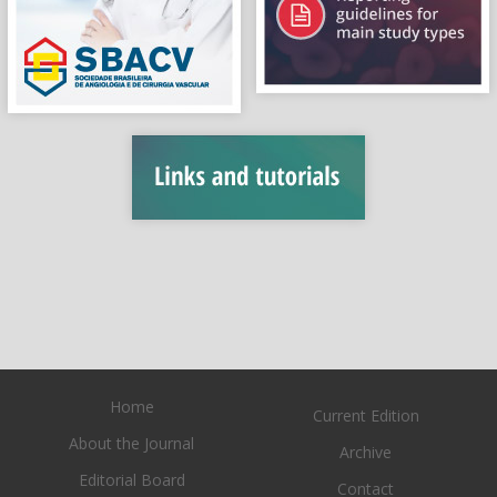
Home
Current Edition
About the Journal
Archive
Editorial Board
Contact