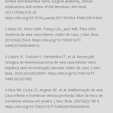
lumbar and iliolumbar veins: surgical anatomy, clinical
implications and review of the literature. Ann Anat.
2011;193(6):516-29.
https://doi.org/10.1016/j.aanat.2011.09.004
. PMid:22041664.
2 Alves EC, Ferro GBR, França LKL, Jacó MB, Pitta GBB.
Ausência de veia cava inferior: relato de caso. J Vasc Bras.
2010;9(4):254-6.
https://doi.org/10.1590/S1677-
54492010000400010
.
3 Castro IF, Tustumi F, Yamashita ET, et al. Ressecção
cirúrgica de leiomiossarcoma de veia cava inferior retro-
hepática sem reconstrução vascular: relato de caso. J Vasc
Bras. 2023;22:e20220091.
https://doi.org/10.1590/1677-
5449.202201082
.
4 Onzi RR, Costa LF, Angnes RF, et al. Malformação de veia
cava inferior e trombose venosa profunda: fator de risco de
trombose venosa em jovens. J Vasc Bras. 2007;6(2):186-9.
https://doi.org/10.1590/S1677-54492007000200016
.