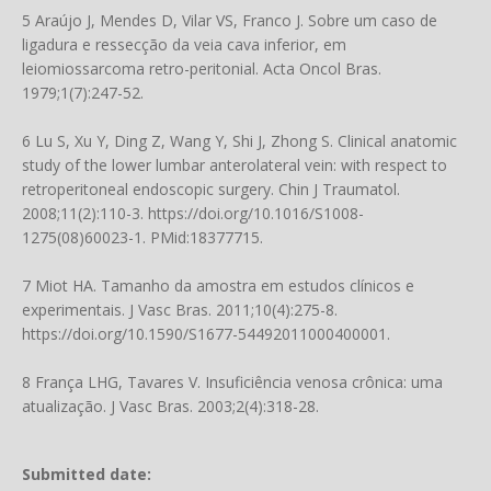
5 Araújo J, Mendes D, Vilar VS, Franco J. Sobre um caso de
ligadura e ressecção da veia cava inferior, em
leiomiossarcoma retro-peritonial. Acta Oncol Bras.
1979;1(7):247-52.
6 Lu S, Xu Y, Ding Z, Wang Y, Shi J, Zhong S. Clinical anatomic
study of the lower lumbar anterolateral vein: with respect to
retroperitoneal endoscopic surgery. Chin J Traumatol.
2008;11(2):110-3.
https://doi.org/10.1016/S1008-
1275(08)60023-1
. PMid:18377715.
7 Miot HA. Tamanho da amostra em estudos clínicos e
experimentais. J Vasc Bras. 2011;10(4):275-8.
https://doi.org/10.1590/S1677-54492011000400001
.
8 França LHG, Tavares V. Insuficiência venosa crônica: uma
atualização. J Vasc Bras. 2003;2(4):318-28.
Submitted date: