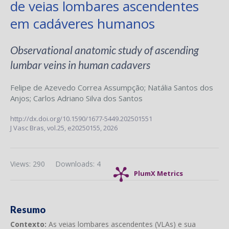
de veias lombares ascendentes
em cadáveres humanos
Observational anatomic study of ascending
lumbar veins in human cadavers
Felipe de Azevedo Correa Assumpção
;
Natália Santos dos
Anjos
;
Carlos Adriano Silva dos Santos
http://dx.doi.org/10.1590/1677-5449.202501551
J Vasc Bras,
vol.25,
e20250155, 2026
Views: 290
Downloads: 4
PlumX Metrics
Resumo
Contexto:
As veias lombares ascendentes (VLAs) e sua