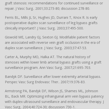
graft stenosis: recommendations for continued surveillance or
repair. J Vasc Surg.. 2001;33:273-80; discussion 278-80.
Ferris BL, Mills JL Sr, Hughes JD, Durrani T, Knox R. Is early
postoperative duplex scan surveillance of leg bypass grafts
clinically important?. J Vasc Surg.. 2003;37:495-500.
Giswold ME, Landry GJ, Sexton GJ. Modifiable patient factors
are associated with reverse vein graft occlusion in the era of
duplex scan surveillance. J Vasc Surg.. 2003;37:47-53.
Carter A, Murphy MO, Halka AT. The natural history of
stenoses within lower limb arterial bypass grafts using a graft
surveillance program. Ann Vasc Surg.. 2007;21:695-703.
Bandyk DF. Surveillance after lower extremity arterial bypass.
Perspec Vasc Surg Endovasc Ther.. 2007;19:376-83.
Armstrong PA, Bandyk DF, Wilson JS, Shames ML, Johnson
BL, Back MR. Optimizing infrainguinal arm vein bypass patency
with duplex ultrasound surveillance and endovascular therapy. J
Vasc Surg.. 2004;40:724-30; discussion 730-1.