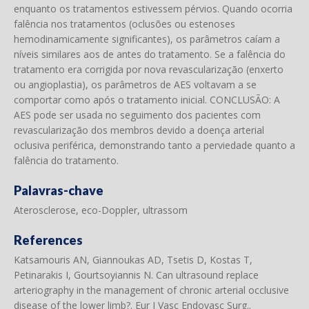
enquanto os tratamentos estivessem pérvios. Quando ocorria
falência nos tratamentos (oclusões ou estenoses
hemodinamicamente significantes), os parâmetros caíam a
níveis similares aos de antes do tratamento. Se a falência do
tratamento era corrigida por nova revascularização (enxerto
ou angioplastia), os parâmetros de AES voltavam a se
comportar como após o tratamento inicial. CONCLUSÃO: A
AES pode ser usada no seguimento dos pacientes com
revascularização dos membros devido a doença arterial
oclusiva periférica, demonstrando tanto a perviedade quanto a
falência do tratamento.
Palavras-chave
Aterosclerose, eco-Doppler, ultrassom
References
Katsamouris AN, Giannoukas AD, Tsetis D, Kostas T,
Petinarakis I, Gourtsoyiannis N. Can ultrasound replace
arteriography in the management of chronic arterial occlusive
disease of the lower limb?. Eur J Vasc Endovasc Surg..