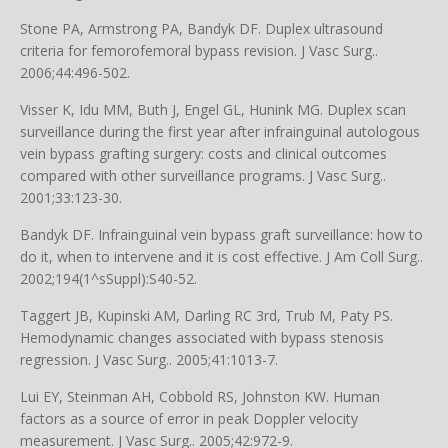
Stone PA, Armstrong PA, Bandyk DF. Duplex ultrasound
criteria for femorofemoral bypass revision. J Vasc Surg..
2006;44:496-502.
Visser K, Idu MM, Buth J, Engel GL, Hunink MG. Duplex scan
surveillance during the first year after infrainguinal autologous
vein bypass grafting surgery: costs and clinical outcomes
compared with other surveillance programs. J Vasc Surg..
2001;33:123-30.
Bandyk DF. Infrainguinal vein bypass graft surveillance: how to
do it, when to intervene and it is cost effective. J Am Coll Surg..
2002;194(1^sSuppl):S40-52.
Taggert JB, Kupinski AM, Darling RC 3rd, Trub M, Paty PS.
Hemodynamic changes associated with bypass stenosis
regression. J Vasc Surg.. 2005;41:1013-7.
Lui EY, Steinman AH, Cobbold RS, Johnston KW. Human
factors as a source of error in peak Doppler velocity
measurement. J Vasc Surg.. 2005;42:972-9.