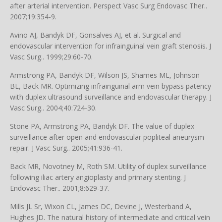
after arterial intervention. Perspect Vasc Surg Endovasc Ther..
2007;19:354-9.
Avino AJ, Bandyk DF, Gonsalves AJ, et al. Surgical and
endovascular intervention for infrainguinal vein graft stenosis. J
Vasc Surg.. 1999;29:60-70.
Armstrong PA, Bandyk DF, Wilson JS, Shames ML, Johnson
BL, Back MR. Optimizing infrainguinal arm vein bypass patency
with duplex ultrasound surveillance and endovascular therapy. J
Vasc Surg.. 2004;40:724-30.
Stone PA, Armstrong PA, Bandyk DF. The value of duplex
surveillance after open and endovascular popliteal aneurysm
repair. J Vasc Surg.. 2005;41:936-41.
Back MR, Novotney M, Roth SM. Utility of duplex surveillance
following iliac artery angioplasty and primary stenting. J
Endovasc Ther.. 2001;8:629-37.
Mills JL Sr, Wixon CL, James DC, Devine J, Westerband A,
Hughes JD. The natural history of intermediate and critical vein