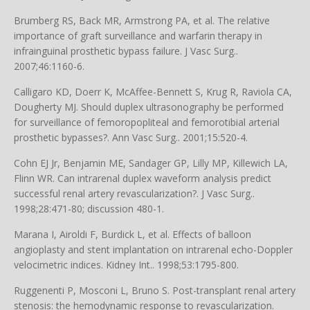
Brumberg RS, Back MR, Armstrong PA, et al. The relative
importance of graft surveillance and warfarin therapy in
infrainguinal prosthetic bypass failure. J Vasc Surg..
2007;46:1160-6.
Calligaro KD, Doerr K, McAffee-Bennett S, Krug R, Raviola CA,
Dougherty MJ. Should duplex ultrasonography be performed
for surveillance of femoropopliteal and femorotibial arterial
prosthetic bypasses?. Ann Vasc Surg.. 2001;15:520-4.
Cohn EJ Jr, Benjamin ME, Sandager GP, Lilly MP, Killewich LA,
Flinn WR. Can intrarenal duplex waveform analysis predict
successful renal artery revascularization?. J Vasc Surg..
1998;28:471-80; discussion 480-1.
Marana I, Airoldi F, Burdick L, et al. Effects of balloon
angioplasty and stent implantation on intrarenal echo-Doppler
velocimetric indices. Kidney Int.. 1998;53:1795-800.
Ruggenenti P, Mosconi L, Bruno S. Post-transplant renal artery
stenosis: the hemodynamic response to revascularization.