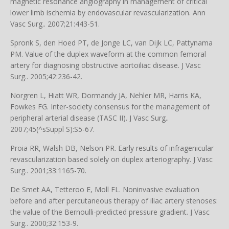
magnetic resonance angiography in management of critical
lower limb ischemia by endovascular revascularization. Ann
Vasc Surg.. 2007;21:443-51.
Spronk S, den Hoed PT, de Jonge LC, van Dijk LC, Pattynama
PM. Value of the duplex waveform at the common femoral
artery for diagnosing obstructive aortoiliac disease. J Vasc
Surg.. 2005;42:236-42.
Norgren L, Hiatt WR, Dormandy JA, Nehler MR, Harris KA,
Fowkes FG. Inter-society consensus for the management of
peripheral arterial disease (TASC II). J Vasc Surg..
2007;45(^sSuppl S):S5-67.
Proia RR, Walsh DB, Nelson PR. Early results of infragenicular
revascularization based solely on duplex arteriography. J Vasc
Surg.. 2001;33:1165-70.
De Smet AA, Tetteroo E, Moll FL. Noninvasive evaluation
before and after percutaneous therapy of iliac artery stenoses:
the value of the Bernoulli-predicted pressure gradient. J Vasc
Surg.. 2000;32:153-9.