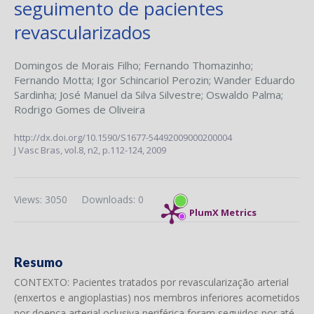
seguimento de pacientes
revascularizados
Domingos de Morais Filho
;
Fernando Thomazinho
;
Fernando Motta
;
Igor Schincariol Perozin
;
Wander Eduardo
Sardinha
;
José Manuel da Silva Silvestre
;
Oswaldo Palma
;
Rodrigo Gomes de Oliveira
http://dx.doi.org/10.1590/S1677-54492009000200004
J Vasc Bras,
vol.8, n2,
p.112-124, 2009
Views: 3050
Downloads: 0
PlumX Metrics
Resumo
CONTEXTO: Pacientes tratados por revascularização arterial
(enxertos e angioplastias) nos membros inferiores acometidos
por doença arterial oclusiva periférica foram seguidos por até