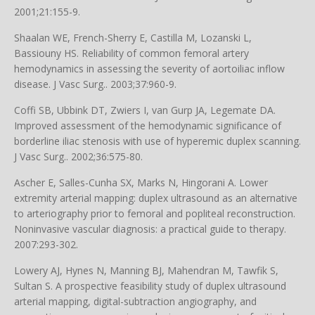
2001;21:155-9.
Shaalan WE, French-Sherry E, Castilla M, Lozanski L,
Bassiouny HS. Reliability of common femoral artery
hemodynamics in assessing the severity of aortoiliac inflow
disease. J Vasc Surg.. 2003;37:960-9.
Coffi SB, Ubbink DT, Zwiers I, van Gurp JA, Legemate DA.
Improved assessment of the hemodynamic significance of
borderline iliac stenosis with use of hyperemic duplex scanning.
J Vasc Surg.. 2002;36:575-80.
Ascher E, Salles-Cunha SX, Marks N, Hingorani A. Lower
extremity arterial mapping: duplex ultrasound as an alternative
to arteriography prior to femoral and popliteal reconstruction.
Noninvasive vascular diagnosis: a practical guide to therapy.
2007:293-302.
Lowery AJ, Hynes N, Manning BJ, Mahendran M, Tawfik S,
Sultan S. A prospective feasibility study of duplex ultrasound
arterial mapping, digital-subtraction angiography, and