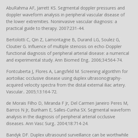
AbuRahma AF, Jarrett KS. Segmental doppler pressures and
doppler waveform analysis in peripheral vascular disease of
the lower extremities. Noninvasive vascular diagnosis: a
practical guide to therapy. 2007:231-44.
Bertolotti C, Qin Z, Lamontagne B, Durand LG, Soulez G,
Cloutier G. Influence of multiple stenosis on echo-Doppler
functional diagnosis of peripheral arterial disease: a numerical
and experimental study. Ann Biomed Eng.. 2006;34:564-74.
Fontcuberta J, Flores A, Langsfeld M. Screening algorithm for
aortoiliac occlusive disease using duplex ultrasonography-
acquired velocity spectra from the distal external iliac artery.
Vascular.. 2005;13:164-72.
de Morais Filho D, Miranda F Jr, Del Carmen Janeiro Peres M,
Barros N Jr, Buriham E, Salles-Cunha SX. Segmental waveform
analysis in the diagnosis of peripheral arterial occlusive
diseases. Ann Vasc Surg.. 2004;18:714-24.
Bandyk DF. Duplex ultrasound surveillance can be worthwhile