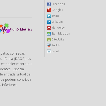
Facebook
Google+
Twitter
LinkedIn
Mendeley
PlumX Metrics
StumbleUpon
CiteULike
Reddit
Email
opatia, com suas
eriférica (DAOP), as
o estabelecimento ou
oentes. Especial
e entrada virtual de
que podem contribuir
inferiores.