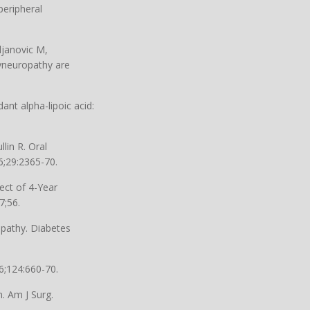
peripheral
ljanovic M,
lyneuropathy are
nt alpha-lipoic acid:
lin R. Oral
6;29:2365-70.
fect of 4-Year
7;56.
opathy. Diabetes
06;124:660-70.
. Am J Surg.