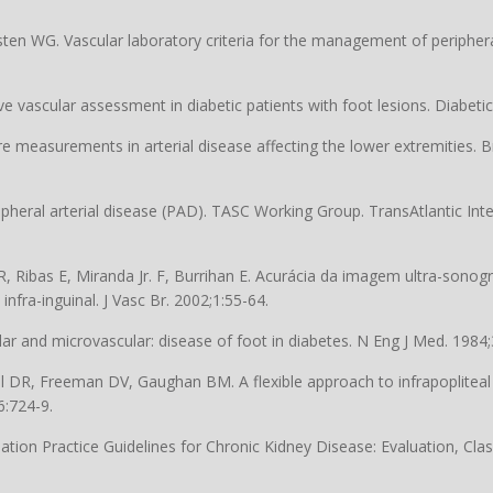
sten WG. Vascular laboratory criteria for the management of periphera
e vascular assessment in diabetic patients with foot lesions. Diabeti
e measurements in arterial disease affecting the lower extremities. Bri
eral arterial disease (PAD). TASC Working Group. TransAtlantic Int
, Ribas E, Miranda Jr. F, Burrihan E. Acurácia da imagem ultra-sonog
nfra-inguinal. J Vasc Br. 2002;1:55-64.
r and microvascular: disease of foot in diabetes. N Eng J Med. 1984;
 DR, Freeman DV, Gaughan BM. A flexible approach to infrapopliteal v
6:724-9.
ation Practice Guidelines for Chronic Kidney Disease: Evaluation, Clas