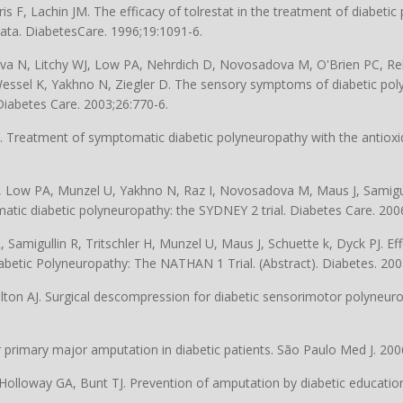
is F, Lachin JM. The efficacy of tolrestat in the treatment of diabetic 
data. DiabetesCare. 1996;19:1091-6.
va N, Litchy WJ, Low PA, Nehrdich D, Novosadova M, O'Brien PC, Re
J, Wessel K, Yakhno N, Ziegler D. The sensory symptoms of diabetic po
 Diabetes Care. 2003;26:770-6.
Treatment of symptomatic diabetic polyneuropathy with the antioxida
I, Low PA, Munzel U, Yakhno N, Raz I, Novosadova M, Maus J, Samigul
atic diabetic polyneuropathy: the SYDNEY 2 trial. Diabetes Care. 200
 Samigullin R, Tritschler H, Munzel U, Maus J, Schuette k, Dyck PJ. Ef
iabetic Polyneuropathy: The NATHAN 1 Trial. (Abstract). Diabetes. 200
lton AJ. Surgical descompression for diabetic sensorimotor polyneur
or primary major amputation in diabetic patients. São Paulo Med J. 20
lloway GA, Bunt TJ. Prevention of amputation by diabetic education