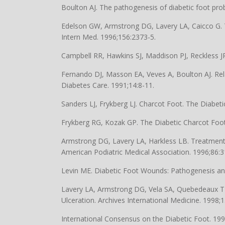
Boulton AJ. The pathogenesis of diabetic foot pro
Edelson GW, Armstrong DG, Lavery LA, Caicco G. The
Intern Med. 1996;156:2373-5.
Campbell RR, Hawkins SJ, Maddison PJ, Reckless JP.
Fernando DJ, Masson EA, Veves A, Boulton AJ. Relat
Diabetes Care. 1991;14:8-11.
Sanders LJ, Frykberg LJ. Charcot Foot. The Diabet
Frykberg RG, Kozak GP. The Diabetic Charcot Foo
Armstrong DG, Lavery LA, Harkless LB. Treatment b
American Podiatric Medical Association. 1996;86:3
Levin ME. Diabetic Foot Wounds: Pathogenesis a
Lavery LA, Armstrong DG, Vela SA, Quebedeaux TL, F
Ulceration. Archives International Medicine. 1998;
International Consensus on the Diabetic Foot. 199