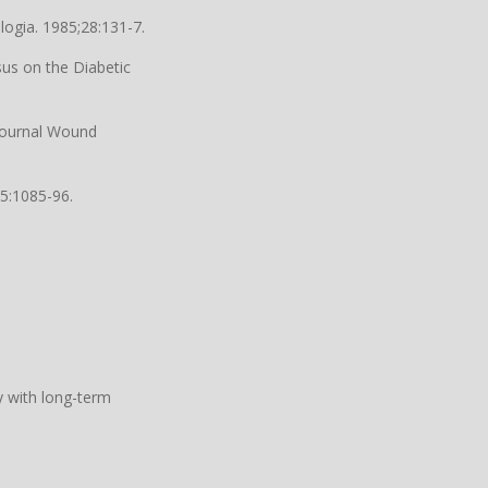
logia. 1985;28:131-7.
us on the Diabetic
 Journal Wound
45:1085-96.
y with long-term