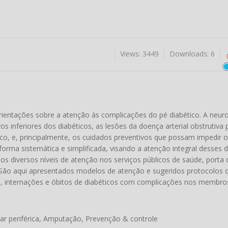
Views: 3449
Downloads: 6
orientações sobre a atenção às complicações do pé diabético. A neur
nferiores dos diabéticos, as lesões da doença arterial obstrutiva p
ico, e, principalmente, os cuidados preventivos que possam impedir 
rma sistemática e simplificada, visando a atenção integral desses d
os diversos níveis de atenção nos serviços públicos de saúde, porta d
 São aqui apresentados modelos de atenção e sugeridos protocolos 
 internações e óbitos de diabéticos com complicações nos membros 
lar periférica, Amputação, Prevenção & controle