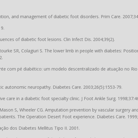
ntion, and management of diabetic foot disorders. Prim Care. 2007;34
19.
nces of diabetic foot lesions. Clin Infect Dis. 2004;39(2).
rke SR, Colagiuri S. The lower limb in people with diabetes: Positio
2.
nte com pé diabético: um modelo descentralizado de atuação no Rio d
tic autonomic neuropathy. Diabetes Care. 2003;26(5):1553-79.
care in a diabetic foot specialty clinic. J Foot Ankle Surg. 1998;37:4
 Mason S, Wheeler CG. Amputation prevention by vascular surgery and
c patients. The Operation Desert Foot experience. Diabetes Care. 1999
ção dos Diabetes Mellitus Tipo II. 2001.