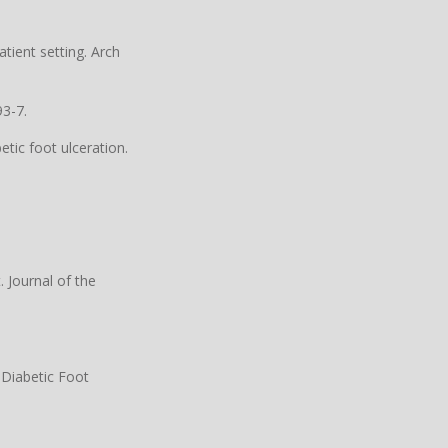
tient setting. Arch
93-7.
tic foot ulceration.
 Journal of the
 Diabetic Foot