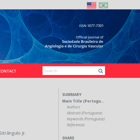
CONTACT
SUMMARY
Main Title (Portuguese)
Authors
Abstract (Portuguese)
Keywords (Portuguese)
References
 Sitrângulo Jr.
SHARE