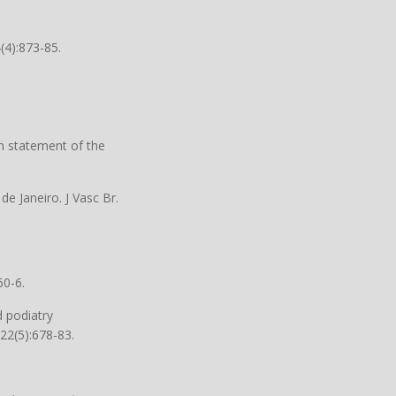
(4):873-85.
n statement of the
e Janeiro. J Vasc Br.
60-6.
 podiatry
;22(5):678-83.