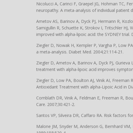
Nicolucci A, Carinci F, Graepel JG, Hohman TC, Ferr
neuropathy. A meta-analysis of individual patient 
Ametov AS, Barinov A, Dyck PJ, Hermann R, Kozlo
Samigullin R, Schuette K, Strokov I, Tritschler H
improved with alpha-lipoic acid: the SYDNEY trial.
Ziegler D, Nowak H, Kempler P, Vargha P, Low PA. 
a meta-analysis. Diabet Med. 2004;21:114-21.
Ziegler D, Ametov A, Barinov A, Dyck PJ, Gurieva 
treatment with alpha-lipoic acid improves symptom
Ziegler D, Low PA, Boulton AJ, Vinik AI, Freeman R,
Antioxidant Treatment with alpha-Lipoic Acid in D
Cornblath DR, Vinik A, Feldman E, Freeman R, Bou
Care. 2007;30:421-2.
Santos VP, Silveira DR, Caffaro RA. Risk factors f
Malone JM, Snyder M, Anderson G, Bernhard VM, Ho
1989;158:520-4.