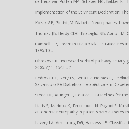
de Heus-van Putten MA, Schaper NC, Bakker K. The c
Implementation of the St Vincent Declaration: The
Kozak GP, Giurini JM. Diabetic Neurophaties: Low
Thomaz JB, Herdy CDC, Bracaglio SB, Abílio FM, O
Campell DR, Freeman DV, Kozak GP. Guidelines in
1995:10-5.
Obrosova IG. Increased sorbitol pathway activity ge
2005;7(11):1543-52.
Pedrosa HC, Nery ES, Sena FV, Novaes C, Feldkir
Salvando o Pé Diabético. Terapêutica em Diabete
Steed DL, Attinger C, Colaizzi T. Guidelines for t
Liatis S, Marinou K, Tentolouris N, Pagoni S, Kats
autonomic neuropathy in patients with diabetes me
Lavery LA, Armstrong DG, Harkless LB. Classificati