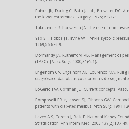
Raines JK, Darling C, Buth Jacob, Brewster DC, Au
the lower extremities. Surgery. 1976;79:21-8.
Takolander R, Rauwerda JA. The use of non-invasiv
Yao ST, Hobbs JT, Irvine WT. Ankle systolic pressur
1969;56:676-9.
Dormandy JA, Rutherford RB. Management of periph
(TASC). J Vasc Surg. 2000;31(^s1).
Engelhorn CA, Engelhorn AL, Lourenço MA, Pullig R
diagnóstico das obstruções arteriais do segmento i
LoGerfo FW, Coffman JD. Current concepts. Vascula
Pomposelli FB Jr, Jepsen SJ, Gibbons GW, Campbell
patients with diabetes mellitus. Arch Surg. 1991;12
Levey A S, Coresh J, Balk E. National Kidney Found
Stratification. Ann Intern Med. 2003;139(2):137-49.