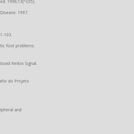
Med. 1996;13(^s55).
 Disease. 1997.
1-103.
tic foot problems.
tioxid Redox Signal.
afio do Projeto
ripheral and