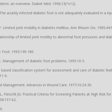
blems: an overview. Diabet Med. 1996;13(^s12).
 acutely infected diabetic foot is not adequately evaluated in a inpa
 Limited joint mobility in diabetes mellitus. Ann Rheum Dis. 1985;44:
ionship of limited joint motility to abnormal foot pressures and diabe
ic Foot. 1993:149-180.
t. Management of diabetic foot problems. 1995:10-5.
ased classification system for assessment and care of diabetic feet.
11-6.
nd Management. Advances in Wound Care. 1977;10:24-30.
leischli JG. Practical Criteria for Screening Patients at High Risk for
158:157-62.
9.