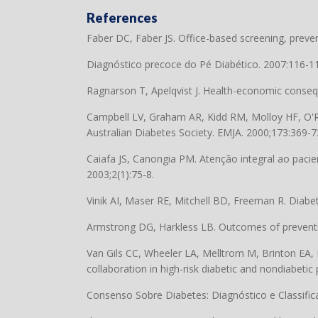
References
Faber DC, Faber JS. Office-based screening, preve
Diagnóstico precoce do Pé Diabético. 2007:116-1
Ragnarson T, Apelqvist J. Health-economic conseque
Campbell LV, Graham AR, Kidd RM, Molloy HF, O'Rou
Australian Diabetes Society. EMJA. 2000;173:369-7
Caiafa JS, Canongia PM. Atenção integral ao pacie
2003;2(1):75-8.
Vinik AI, Maser RE, Mitchell BD, Freeman R. Diabe
Armstrong DG, Harkless LB. Outcomes of preventive 
Van Gils CC, Wheeler LA, Melltrom M, Brinton EA,
collaboration in high-risk diabetic and nondiabeti
Consenso Sobre Diabetes: Diagnóstico e Classifica