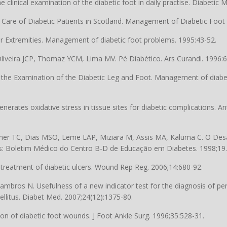
linical examination of the diabetic foot in daily practise. Diabetic 
 Care of Diabetic Patients in Scotland. Management of Diabetic Foot
er Extremities. Management of diabetic foot problems. 1995:43-52.
liveira JCP, Thomaz YCM, Lima MV. Pé Diabético. Ars Curandi. 1996:6
 the Examination of the Diabetic Leg and Foot. Management of diabe
nerates oxidative stress in tissue sites for diabetic complications. An
cher TC, Dias MSO, Leme LAP, Miziara M, Assis MA, Kaluma C. O Des
s: Boletim Médico do Centro B-D de Educação em Diabetes. 1998;19.
he treatment of diabetic ulcers. Wound Rep Reg. 2006;14:680-92.
ilambros N. Usefulness of a new indicator test for the diagnosis of pe
llitus. Diabet Med. 2007;24(12):1375-80.
on of diabetic foot wounds. J Foot Ankle Surg. 1996;35:528-31.