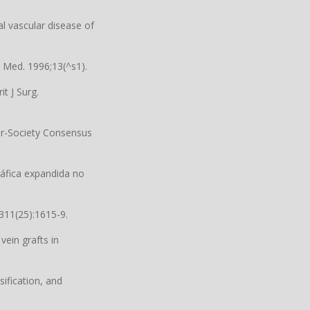
l vascular disease of
c Med. 1996;13(^s1).
t J Surg.
er-Society Consensus
ráfica expandida no
311(25):1615-9.
ein grafts in
sification, and