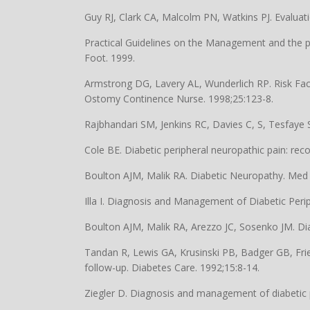
Guy RJ, Clark CA, Malcolm PN, Watkins PJ. Evaluati
Practical Guidelines on the Management and the p
Foot. 1999.
Armstrong DG, Lavery AL, Wunderlich RP. Risk Fac
Ostomy Continence Nurse. 1998;25:123-8.
Rajbhandari SM, Jenkins RC, Davies C, S, Tesfaye S
Cole BE. Diabetic peripheral neuropathic pain: re
Boulton AJM, Malik RA. Diabetic Neuropathy. Med 
Illa I. Diagnosis and Management of Diabetic Per
Boulton AJM, Malik RA, Arezzo JC, Sosenko JM. Di
Tandan R, Lewis GA, Krusinski PB, Badger GB, Fries
follow-up. Diabetes Care. 1992;15:8-14.
Ziegler D. Diagnosis and management of diabetic 