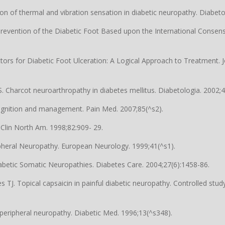
on of thermal and vibration sensation in diabetic neuropathy. Diabeto
revention of the Diabetic Foot Based upon the International Consens
tors for Diabetic Foot Ulceration: A Logical Approach to Treatment.
. Charcot neuroarthropathy in diabetes mellitus. Diabetologia. 2002;
cognition and management. Pain Med. 2007;85(^s2).
Clin North Am. 1998;82:909- 29.
ipheral Neuropathy. European Neurology. 1999;41(^s1).
abetic Somatic Neuropathies. Diabetes Care. 2004;27(6):1458-86.
 TJ. Topical capsaicin in painful diabetic neuropathy. Controlled stud
peripheral neuropathy. Diabetic Med. 1996;13(^s348).