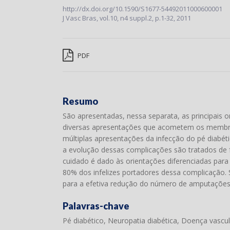
http://dx.doi.org/10.1590/S1677-54492011000600001
J Vasc Bras,
vol.10, n4 suppl.2,
p.1-32, 2011
PDF
Resumo
São apresentadas, nessa separata, as principais 
diversas apresentações que acometem os membros i
múltiplas apresentações da infecção do pé diabét
a evolução dessas complicações são tratados de fo
cuidado é dado às orientações diferenciadas para 
80% dos infelizes portadores dessa complicação.
para a efetiva redução do número de amputações,
Palavras-chave
Pé diabético, Neuropatia diabética, Doença vascu