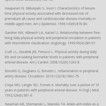
Haapanen N, Miilunpalo S, Vuori I. Characteristics of leisure
time physical activity associated with decreased risk of
premature all-cause and cardiovascular disease mortality in
middle-aged men. Am J Epidemiol. 1996;143(9):870-80.
Gardner AW, Killewich LA, Katzel LI. Relationship between free-
living daily physical activity and peripheral circulation in patients
with intermittent claudication. Angiology. 1999;50(4):289-97.
Craft LL, Guralnik JM, Ferrucci L. Physical activity during daily
life and circulating biomarker levels in patients with peripheral
arterial disease. Am J Cardiol. 2008;102(9):1263-8.
Brevetti G, Giugliano G, Brevetti L. Inflammation in peripheral
artery disease. Circulation. 2010;122(18):1862-75.
Criqui MH, Langer RD, Fronek A. Mortality over a period of 10
years in patients with peripheral arterial disease. N Engl J Med..
1992;326(6):381-6.
Newman AB, Shemanski L, Manolio TA. Ankle-arm index as a