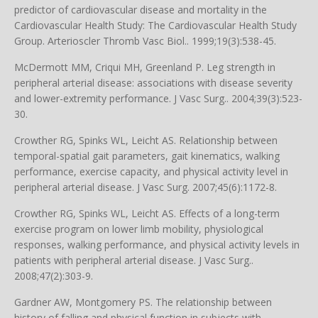
predictor of cardiovascular disease and mortality in the
Cardiovascular Health Study: The Cardiovascular Health Study
Group. Arterioscler Thromb Vasc Biol.. 1999;19(3):538-45.
McDermott MM, Criqui MH, Greenland P. Leg strength in
peripheral arterial disease: associations with disease severity
and lower-extremity performance. J Vasc Surg.. 2004;39(3):523-
30.
Crowther RG, Spinks WL, Leicht AS. Relationship between
temporal-spatial gait parameters, gait kinematics, walking
performance, exercise capacity, and physical activity level in
peripheral arterial disease. J Vasc Surg. 2007;45(6):1172-8.
Crowther RG, Spinks WL, Leicht AS. Effects of a long-term
exercise program on lower limb mobility, physiological
responses, walking performance, and physical activity levels in
patients with peripheral arterial disease. J Vasc Surg..
2008;47(2):303-9.
Gardner AW, Montgomery PS. The relationship between
history of falling and physical function in subjects with