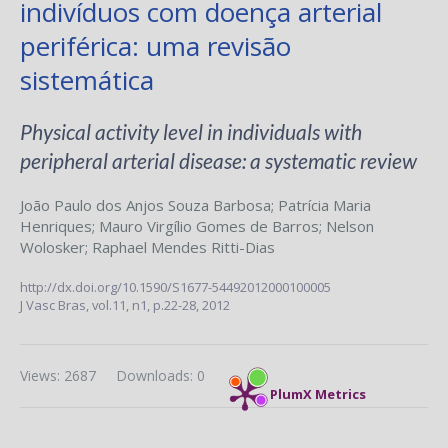
indivíduos com doença arterial
periférica: uma revisão
sistemática
Physical activity level in individuals with
peripheral arterial disease: a systematic review
João Paulo dos Anjos Souza Barbosa
;
Patrícia Maria
Henriques
;
Mauro Virgílio Gomes de Barros
;
Nelson
Wolosker
;
Raphael Mendes Ritti-Dias
http://dx.doi.org/10.1590/S1677-54492012000100005
J Vasc Bras,
vol.11, n1,
p.22-28, 2012
Views: 2687
Downloads: 0
PlumX Metrics