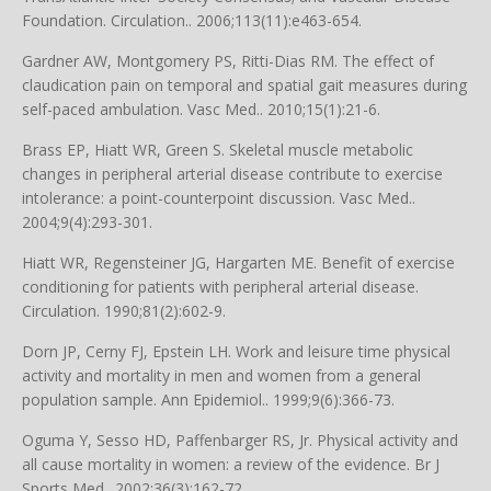
Foundation. Circulation.. 2006;113(11):e463-654.
Gardner AW, Montgomery PS, Ritti-Dias RM. The effect of
claudication pain on temporal and spatial gait measures during
self-paced ambulation. Vasc Med.. 2010;15(1):21-6.
Brass EP, Hiatt WR, Green S. Skeletal muscle metabolic
changes in peripheral arterial disease contribute to exercise
intolerance: a point-counterpoint discussion. Vasc Med..
2004;9(4):293-301.
Hiatt WR, Regensteiner JG, Hargarten ME. Benefit of exercise
conditioning for patients with peripheral arterial disease.
Circulation. 1990;81(2):602-9.
Dorn JP, Cerny FJ, Epstein LH. Work and leisure time physical
activity and mortality in men and women from a general
population sample. Ann Epidemiol.. 1999;9(6):366-73.
Oguma Y, Sesso HD, Paffenbarger RS, Jr. Physical activity and
all cause mortality in women: a review of the evidence. Br J
Sports Med.. 2002;36(3):162-72.