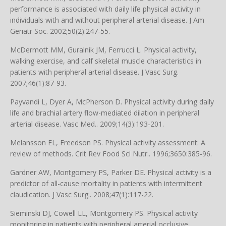
performance is associated with daily life physical activity in
individuals with and without peripheral arterial disease. J Am
Geriatr Soc. 2002;50(2):247-55.
McDermott MM, Guralnik JM, Ferrucci L. Physical activity,
walking exercise, and calf skeletal muscle characteristics in
patients with peripheral arterial disease. J Vasc Surg.
2007;46(1):87-93.
Payvandi L, Dyer A, McPherson D. Physical activity during daily
life and brachial artery flow-mediated dilation in peripheral
arterial disease. Vasc Med.. 2009;14(3):193-201.
Melansson EL, Freedson PS. Physical activity assessment: A
review of methods. Crit Rev Food Sci Nutr.. 1996;3650:385-96.
Gardner AW, Montgomery PS, Parker DE. Physical activity is a
predictor of all-cause mortality in patients with intermittent
claudication. J Vasc Surg.. 2008;47(1):117-22.
Sieminski DJ, Cowell LL, Montgomery PS. Physical activity
monitoring in patients with peripheral arterial occlusive