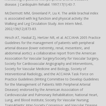
disease. J Cardiopulm Rehabil. 1997;17(1):43-7.
McDermott MM, Greenland P, Liu K. The ankle brachial index
is associated with leg function and physical activity: the
Walking and Leg Circulation Study. Ann Intern Med..
2002;136(12):873-83.
Hirsch AT, Haskal ZJ, Hertzer NR, et al. ACC/AHA 2005 Practice
Guidelines for the management of patients with peripheral
arterial disease (lower extremity, renal, mesenteric, and
abdominal aortic): a collaborative report from the American
Association for Vascular Surgery/Society for Vascular Surgery,
Society for Cardiovascular Angiography and Interventions,
Society for Vascular Medicine and Biology, Society of
Interventional Radiology, and the ACC/AHA Task Force on
Practice Guidelines (Writing Committee to Develop Guidelines
for the Management of Patients With Peripheral Arterial
Disease): endorsed by the American Association of
Cardiovascular and Pulmonary Rehabilitation; National Heart,
Lung, and Blood Institute; Society for Vascular Nursing;
TransAtlantic Inter-Society Consensus; and Vascular Disease