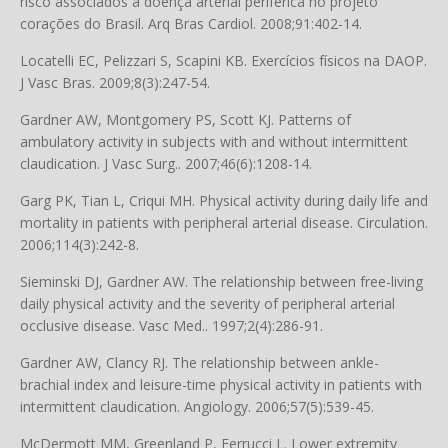
risco associados à doença arterial periférica no projeto
corações do Brasil. Arq Bras Cardiol. 2008;91:402-14.
Locatelli EC, Pelizzari S, Scapini KB. Exercícios físicos na DAOP.
J Vasc Bras. 2009;8(3):247-54.
Gardner AW, Montgomery PS, Scott KJ. Patterns of
ambulatory activity in subjects with and without intermittent
claudication. J Vasc Surg.. 2007;46(6):1208-14.
Garg PK, Tian L, Criqui MH. Physical activity during daily life and
mortality in patients with peripheral arterial disease. Circulation.
2006;114(3):242-8.
Sieminski DJ, Gardner AW. The relationship between free-living
daily physical activity and the severity of peripheral arterial
occlusive disease. Vasc Med.. 1997;2(4):286-91.
Gardner AW, Clancy RJ. The relationship between ankle-
brachial index and leisure-time physical activity in patients with
intermittent claudication. Angiology. 2006;57(5):539-45.
McDermott MM, Greenland P, Ferrucci L. Lower extremity