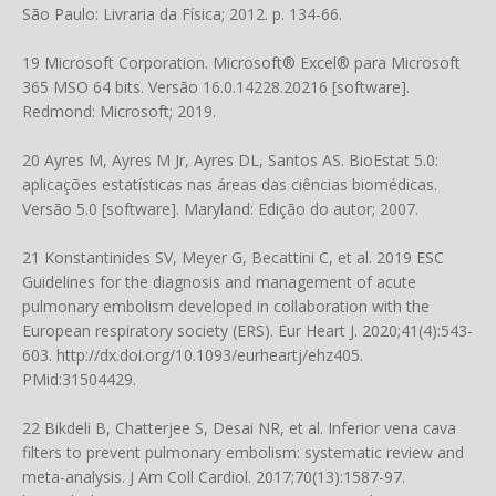
São Paulo: Livraria da Física; 2012. p. 134-66.
19 Microsoft Corporation. Microsoft® Excel® para Microsoft
365 MSO 64 bits. Versão 16.0.14228.20216 [software].
Redmond: Microsoft; 2019.
20 Ayres M, Ayres M Jr, Ayres DL, Santos AS. BioEstat 5.0:
aplicações estatísticas nas áreas das ciências biomédicas.
Versão 5.0 [software]. Maryland: Edição do autor; 2007.
21 Konstantinides SV, Meyer G, Becattini C, et al. 2019 ESC
Guidelines for the diagnosis and management of acute
pulmonary embolism developed in collaboration with the
European respiratory society (ERS). Eur Heart J. 2020;41(4):543-
603.
http://dx.doi.org/10.1093/eurheartj/ehz405
.
PMid:31504429.
22 Bikdeli B, Chatterjee S, Desai NR, et al. Inferior vena cava
filters to prevent pulmonary embolism: systematic review and
meta-analysis. J Am Coll Cardiol. 2017;70(13):1587-97.