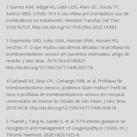
2 Gomes AIM, Vidigal AS, Leite LDG, Alves GC, Souza TF,
Santos NBD. COVID-19 e o seu efeito pró-trombótico: uso de
trombolíticos no tratamento. Hematol Transfus Cell Ther.
2020;42:523.
http://dx.doi.org/10.1016/j.htct.2020.10.883
.
3 Raymundo SRO, Lobo SMA, Hussain KMK, Hussein KG,
Secches IT. O que mudou nas últimas décadas na profilaxia do
tromboembolismo venoso em pacientes internados: artigo de
revisão. J Vasc Bras. 2019;18:e20180021.
http://dx.doi.org/10.1590/1677-5449.002118
.
4 Curtarelli AE, Silva LPC, Camargo PAB, et al. Profilaxia de
tromboembolismo venoso, podemos fazer melhor? Perfil de
risco e profilaxia de tromboembolismo venoso em Hospital
Universitário do interior do Estado de São Paulo. J Vasc Bras.
2019;18:18.
http://dx.doi.org/10.1590/1677-5449.004018
.
5 Thachil J, Tang N, Gando S, et al. ISTH interim guidance on
recognition and management of coagulopathy in COVID-19. J
Thromb Haemost. 2020;18(5):1023-6.