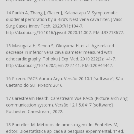
14 Parikh A, Zhang J, Glaser J, Kalapatapu V. Symptomatic
duodenal perforation by a Bird’s Nest vena cava filter. J Vasc
Surg Cases Innov Tech. 2020;7(1):104-7.
http://dx.doi.org/10.1016/j.jvscit.2020.11.007
. PMid:33718677.
15 Masugata H, Senda S, Okuyama H, et al. Age-related
decrease in inferior vena cava diameter measured with
echocardiography. Tohoku J Exp Med. 2010;222(2):141-7.
http://dx.doi.org/10.1620/tjem.222.141
. PMid:20944442.
16 Pixeon. PACS Aurora Arya. Versão 20.10.1 [software]. São
Caetano do Sul: Pixeon; 2016.
17 Carestream Health. Carestream Vue PACS (Picture archiving
communication system). Versão 12.1.5.0417 [software].
Rochester: Carestream; 2022.
18 Fontelles M. Métodos de amostragem. In: Fontelles M,
editor. Bioestatística aplicada à pesquisa experimental. 1ª ed.