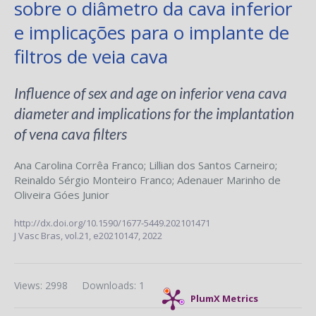
sobre o diâmetro da cava inferior
e implicações para o implante de
filtros de veia cava
Influence of sex and age on inferior vena cava
diameter and implications for the implantation
of vena cava filters
Ana Carolina Corrêa Franco
;
Lillian dos Santos Carneiro
;
Reinaldo Sérgio Monteiro Franco
;
Adenauer Marinho de
Oliveira Góes Junior
http://dx.doi.org/10.1590/1677-5449.202101471
J Vasc Bras,
vol.21,
e20210147, 2022
Views: 2998
Downloads: 1
PlumX Metrics