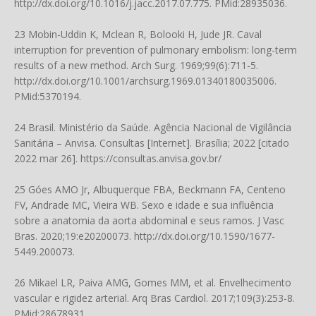
http://dx.doi.org/10.1016/j.jacc.2017.07.775
. PMid:28935036.
23 Mobin-Uddin K, Mclean R, Bolooki H, Jude JR. Caval
interruption for prevention of pulmonary embolism: long-term
results of a new method. Arch Surg. 1969;99(6):711-5.
http://dx.doi.org/10.1001/archsurg.1969.01340180035006
.
PMid:5370194.
24 Brasil. Ministério da Saúde. Agência Nacional de Vigilância
Sanitária – Anvisa. Consultas [Internet]. Brasília; 2022 [citado
2022 mar 26].
https://consultas.anvisa.gov.br/
25 Góes AMO Jr, Albuquerque FBA, Beckmann FA, Centeno
FV, Andrade MC, Vieira WB. Sexo e idade e sua influência
sobre a anatomia da aorta abdominal e seus ramos. J Vasc
Bras. 2020;19:e20200073.
http://dx.doi.org/10.1590/1677-
5449.200073
.
26 Mikael LR, Paiva AMG, Gomes MM, et al. Envelhecimento
vascular e rigidez arterial. Arq Bras Cardiol. 2017;109(3):253-8.
PMid:28678931.