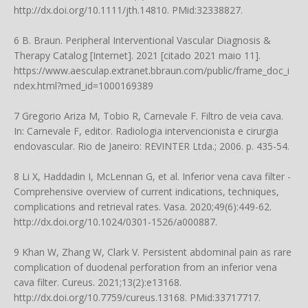
http://dx.doi.org/10.1111/jth.14810
. PMid:32338827.
6 B. Braun. Peripheral Interventional Vascular Diagnosis &
Therapy Catalog [Internet]. 2021 [citado 2021 maio 11].
https://www.aesculap.extranet.bbraun.com/public/frame_doc_i
ndex.html?med_id=1000169389
7 Gregorio Ariza M, Tobio R, Carnevale F. Filtro de veia cava.
In: Carnevale F, editor. Radiologia intervencionista e cirurgia
endovascular. Rio de Janeiro: REVINTER Ltda.; 2006. p. 435-54.
8 Li X, Haddadin I, McLennan G, et al. Inferior vena cava filter -
Comprehensive overview of current indications, techniques,
complications and retrieval rates. Vasa. 2020;49(6):449-62.
http://dx.doi.org/10.1024/0301-1526/a000887
.
9 Khan W, Zhang W, Clark V. Persistent abdominal pain as rare
complication of duodenal perforation from an inferior vena
cava filter. Cureus. 2021;13(2):e13168.
http://dx.doi.org/10.7759/cureus.13168
. PMid:33717717.