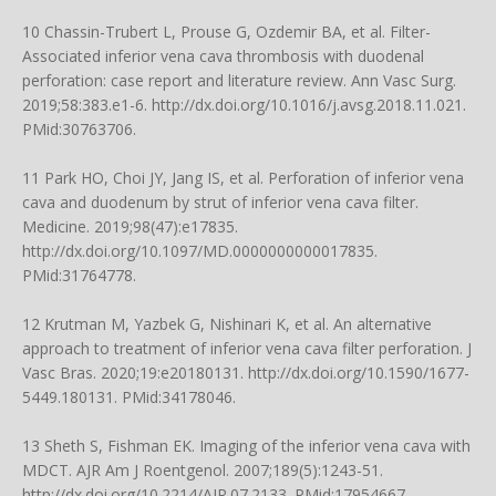
10 Chassin-Trubert L, Prouse G, Ozdemir BA, et al. Filter-
Associated inferior vena cava thrombosis with duodenal
perforation: case report and literature review. Ann Vasc Surg.
2019;58:383.e1-6.
http://dx.doi.org/10.1016/j.avsg.2018.11.021
.
PMid:30763706.
11 Park HO, Choi JY, Jang IS, et al. Perforation of inferior vena
cava and duodenum by strut of inferior vena cava filter.
Medicine. 2019;98(47):e17835.
http://dx.doi.org/10.1097/MD.0000000000017835
.
PMid:31764778.
12 Krutman M, Yazbek G, Nishinari K, et al. An alternative
approach to treatment of inferior vena cava filter perforation. J
Vasc Bras. 2020;19:e20180131.
http://dx.doi.org/10.1590/1677-
5449.180131
. PMid:34178046.
13 Sheth S, Fishman EK. Imaging of the inferior vena cava with
MDCT. AJR Am J Roentgenol. 2007;189(5):1243-51.
http://dx.doi.org/10.2214/AJR.07.2133
. PMid:17954667.