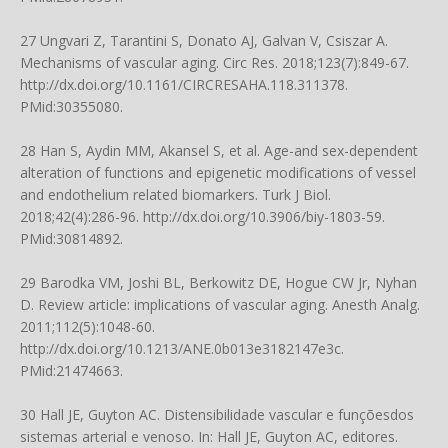
27 Ungvari Z, Tarantini S, Donato AJ, Galvan V, Csiszar A.
Mechanisms of vascular aging. Circ Res. 2018;123(7):849-67.
http://dx.doi.org/10.1161/CIRCRESAHA.118.311378
.
PMid:30355080.
28 Han S, Aydin MM, Akansel S, et al. Age-and sex-dependent
alteration of functions and epigenetic modifications of vessel
and endothelium related biomarkers. Turk J Biol.
2018;42(4):286-96.
http://dx.doi.org/10.3906/biy-1803-59
.
PMid:30814892.
29 Barodka VM, Joshi BL, Berkowitz DE, Hogue CW Jr, Nyhan
D. Review article: implications of vascular aging. Anesth Analg.
2011;112(5):1048-60.
http://dx.doi.org/10.1213/ANE.0b013e3182147e3c
.
PMid:21474663.
30 Hall JE, Guyton AC. Distensibilidade vascular e funçõesdos
sistemas arterial e venoso. In: Hall JE, Guyton AC, editores.