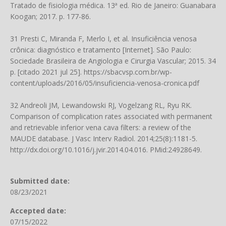
Tratado de fisiologia médica. 13ª ed. Rio de Janeiro: Guanabara
Koogan; 2017. p. 177-86.
31 Presti C, Miranda F, Merlo I, et al. Insuficiência venosa
crônica: diagnóstico e tratamento [Internet]. São Paulo:
Sociedade Brasileira de Angiologia e Cirurgia Vascular; 2015. 34
p. [citado 2021 jul 25].
https://sbacvsp.com.br/wp-
content/uploads/2016/05/insuficiencia-venosa-cronica.pdf
32 Andreoli JM, Lewandowski RJ, Vogelzang RL, Ryu RK.
Comparison of complication rates associated with permanent
and retrievable inferior vena cava filters: a review of the
MAUDE database. J Vasc Interv Radiol. 2014;25(8):1181-5.
http://dx.doi.org/10.1016/j.jvir.2014.04.016
. PMid:24928649.
Submitted date:
08/23/2021
Accepted date:
07/15/2022