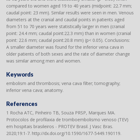
compared to women aged 19 to 40 years (midpoint: 22.7 mm;
caudal point: 23 mm). Similar results were seen in men. Venous
diameters at the cranial and caudal points in patients aged
from 51 to 70 years were statistically larger in men (cranial
point: 24.4 mm; caudal point:22.3 mm) than in women (cranial
point: 22.6 mm; caudal point:20.8 mm) (p< 0.05). Conclusions:
A smaller diameter was found for the inferior vena cava in
older patients of both sexes and the rate of diameter change
was similar among men and women.
Keywords
embolism and thrombosis; vena cava filter; tomography;
inferior vena cava; anatomy.
References
1 Rocha ATC, Pinheiro TB, Souza PRSP, Marques MA.
Protocolos de profilaxia de tromboembolismo venoso (TEV)
em hospitais brasileiros - PROTEV Brasil. J Vasc Bras.
2020;19:1-7.
http://dx.doi.org/10.1590/1677-5449.190119
.