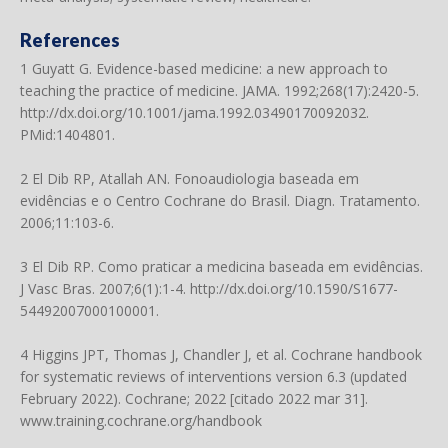
References
1 Guyatt G. Evidence-based medicine: a new approach to
teaching the practice of medicine. JAMA. 1992;268(17):2420-5.
http://dx.doi.org/10.1001/jama.1992.03490170092032
.
PMid:1404801.
2 El Dib RP, Atallah AN. Fonoaudiologia baseada em
evidências e o Centro Cochrane do Brasil. Diagn. Tratamento.
2006;11:103-6.
3 El Dib RP. Como praticar a medicina baseada em evidências.
J Vasc Bras. 2007;6(1):1-4.
http://dx.doi.org/10.1590/S1677-
54492007000100001
.
4 Higgins JPT, Thomas J, Chandler J, et al. Cochrane handbook
for systematic reviews of interventions version 6.3 (updated
February 2022). Cochrane; 2022 [citado 2022 mar 31].
www.training.cochrane.org/handbook