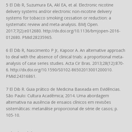
5 El Dib R, Suzumura EA, Akl EA, et al. Electronic nicotine
delivery systems and/or electronic non-nicotine delivery
systems for tobacco smoking cessation or reduction: a
systematic review and meta-analysis. BMJ Open.
2017;7(2):e012680.
http://dx.doi.org/10.1136/bmjopen-2016-
012680
. PMid:28235965.
6 El Dib R, Nascimento P Jr, Kapoor A. An alternative approach
to deal with the absence of clinical trials: a proportional meta-
analysis of case series studies. Acta Cir Bras. 2013;28(12):870-
6.
http://dx.doi.org/10.1590/S0102-86502013001200010
.
PMid:24316861.
7 El Dib R. Guia prático de Medicina Baseada em Evidências.
São Paulo: Cultura Acadêmica; 2014. Uma abordagem
alternativa na ausência de ensaios clínicos em revisões
sistemáticas: metanálise proporcional de série de casos; p.
105-10.